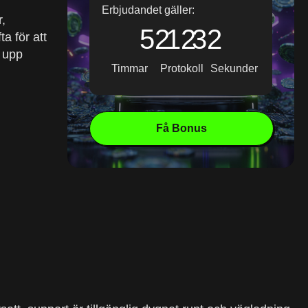
Erbjudandet gäller:
,
52
12
30
a för att
t upp
Timmar
Protokoll
Sekunder
Få Bonus