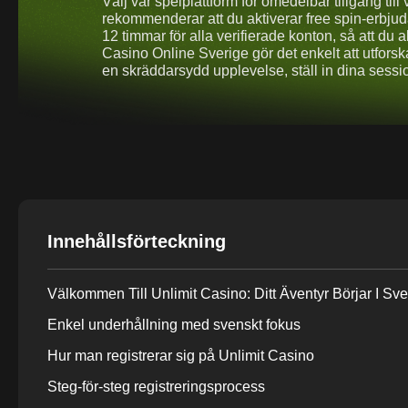
Välj vår spelplattform för omedelbar tillgång till
rekommenderar att du aktiverar free spin-erbjudan
12 timmar för alla verifierade konton, så att du al
Casino Online Sverige gör det enkelt att utforska
en skräddarsydd upplevelse, ställ in dina session
Innehållsförteckning
Välkommen Till Unlimit Casino: Ditt Äventyr Börjar I Sve
Enkel underhållning med svenskt fokus
Hur man registrerar sig på Unlimit Casino
Steg-för-steg registreringsprocess