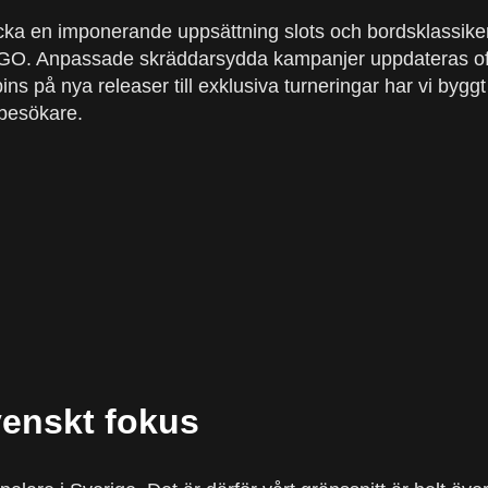
cka en imponerande uppsättning slots och bordsklassiker
n GO. Anpassade skräddarsydda kampanjer uppdateras oft
ins på nya releaser till exklusiva turneringar har vi bygg
besökare.
venskt fokus