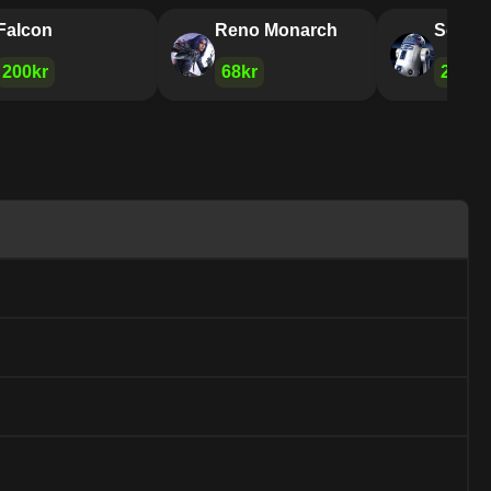
Aemmer
Falcon
Reno 
457kr
200kr
68kr