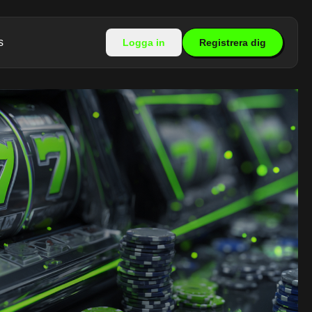
s
Logga in
Registrera dig