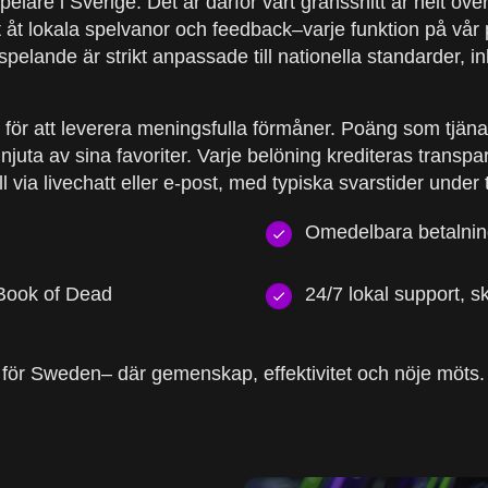
elare i Sverige. Det är därför vårt gränssnitt är helt över
 åt lokala spelvanor och feedback–varje funktion på vår pl
spelande är strikt anpassade till nationella standarder, in
am för att leverera meningsfulla förmåner. Poäng som tjän
 njuta av sina favoriter. Varje belöning krediteras transpar
l via livechatt eller e-post, med typiska svarstider under 
Omedelbara betalning
 Book of Dead
24/7 lokal support, 
 för Sweden– där gemenskap, effektivitet och nöje möts. 