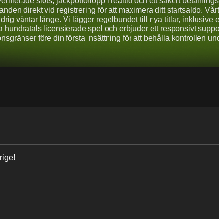
 verifierade slots, jackpotförlopp i realtid och ett säkert betaln
den direkt vid registrering för att maximera ditt startsaldo. Vår
drig väntar länge. Vi lägger regelbundet till nya titlar, inklusive 
 hundratals licensierade spel och erbjuder ett responsivt support
sgränser före din första insättning för att behålla kontrollen un
rige!