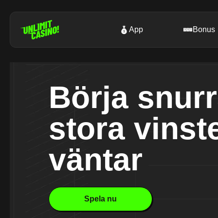
App
Bonus
Börja snurr
stora vinst
väntar
Spela nu