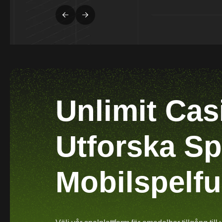
Unlimit Cas
Utforska Sp
Mobilspelfu