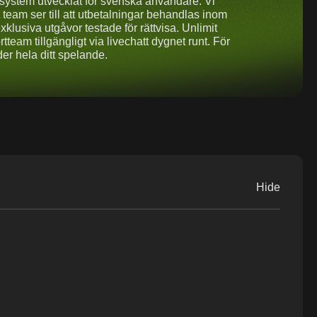
ingssystem utvecklat för svenska användare. Vi
t team ser till att utbetalningar behandlas inom
exklusiva utgåvor testade för rättvisa. Unlimit
team tillgängligt via livechatt dygnet runt. För
der hela ditt spelande.
Hide